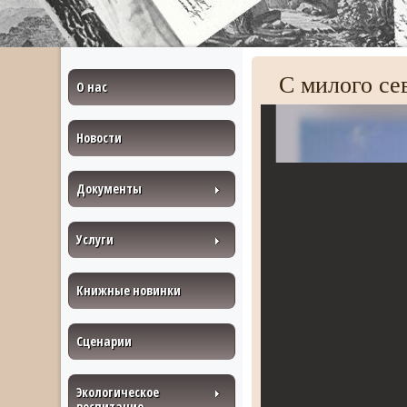
С милого се
О нас
Новости
Документы
Услуги
Книжные новинки
Сценарии
Экологическое
воспитание