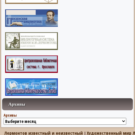
Архивы
Архивы
Лермонтов известный и неизвестный
Художественный мир 
|