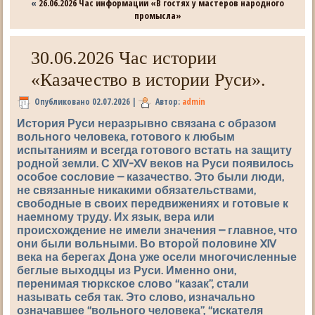
«
26.06.2026 Час информации «В гостях у мастеров народного
промысла»
30.06.2026 Час истории
«Казачество в истории Руси».
Опубликовано
02.07.2026
|
Автор:
admin
История Руси неразрывно связана с образом
вольного человека, готового к любым
испытаниям и всегда готового встать на защиту
родной земли. С XIV-XV веков на Руси появилось
особое сословие
–
казачество
. Это были люди,
не связанные никакими обязательствами,
свободные в своих передвижениях и готовые к
наемному труду. Их язык, вера или
происхождение не имели значения – главное, что
они были вольными. Во второй половине XIV
века на берегах Дона уже осели многочисленные
беглые выходцы из Руси. Именно они,
перенимая тюркское слово “казак”, стали
называть себя так. Это слово, изначально
означавшее “вольного человека”, “искателя