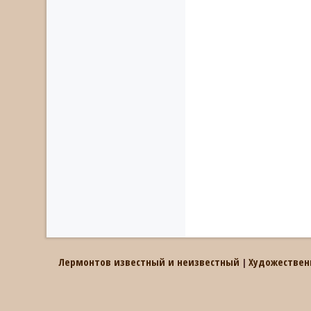
Лермонтов известный и неизвестный
Художествен
|