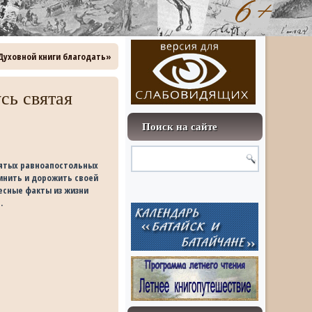
«Духовной книги благодать»
сь святая
Поиск на сайте
вятых равноапостольных
мнить и дорожить своей
есные факты из жизни
.