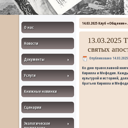
14.03.2025 Клуб «Общение
О нас
13.03.2025 
Новости
святых апос
Опубликовано
14.03.202
Документы
Ко дню православной книг
Кирилла и Мефодия. Кажды
Услуги
культурой и историей, дол
братьев Кирилла и Мефодия
Книжные новинки
Сценарии
Экологическое
воспитание