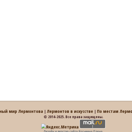
ный мир Лермонтова
Лермонтов в искусстве
По местам Лерм
|
|
© 2014-2025. Все права защищены.
Дизайн и верстка сайта Косьмина Елена.