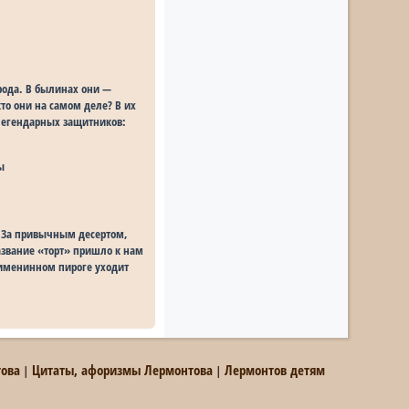
рода. В былинах они —
то они на самом деле? В их
 легендарных защитников:
ы
. За привычным десертом,
азвание «торт» пришло к нам
а именинном пироге уходит
това
Цитаты, афоризмы Лермонтова
Лермонтов детям
|
|