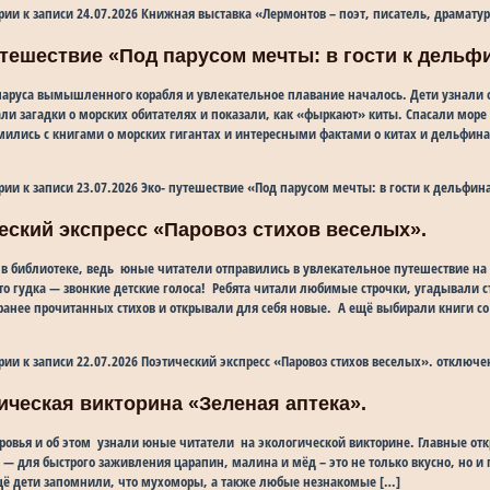
рии
к записи 24.07.2026 Книжная выставка «Лермонтов – поэт, писатель, драматур
путешествие «Под парусом мечты: в гости к дельф
паруса вымышленного корабля и увлекательное плавание началось. Дети узнали 
ли загадки о морских обитателях и показали, как «фыркают» киты. Спасали море 
мились с книгами о морских гигантах и интересными фактами о китах и дельфин
рии
к записи 23.07.2026 Эко- путешествие «Под парусом мечты: в гости к дельфин
ческий экспресс «Паровоз стихов веселых».
в библиотеке, ведь юные читатели отправились в увлекательное путешествие на
о гудка — звонкие детские голоса! Ребята читали любимые строчки, угадывали 
анее прочитанных стихов и открывали для себя новые. А ещё выбирали книги со
рии
к записи 22.07.2026 Поэтический экспресс «Паровоз стихов веселых».
отключе
гическая викторина «Зеленая аптека».
оровья и об этом узнали юные читатели на экологической викторине. Главные от
 — для быстрого заживления царапин, малина и мёд – это не только вкусно, но и 
щё дети запомнили, что мухоморы, а также любые незнакомые […]