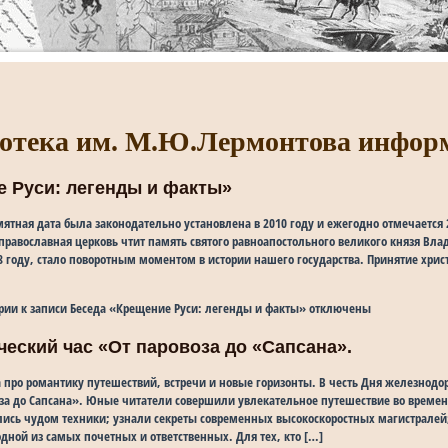
отека им. М.Ю.Лермонтова инфор
е Руси: легенды и факты»
мятная дата была законодательно установлена в 2010 году и ежегодно отмечается
 православная церковь чтит память святого равноапостольного великого князя Вла
 году, стало поворотным моментом в истории нашего государства. Принятие хрис
рии
к записи Беседа «Крещение Руси: легенды и факты»
отключены
ический час «От паровоза до «Сапсана».
а про романтику путешествий, встречи и новые горизонты. В честь Дня железнод
оза до Сапсана». Юные читатели совершили увлекательное путешествие во време
ались чудом техники; узнали секреты современных высокоскоростных магистрале
дной из самых почетных и ответственных. Для тех, кто […]