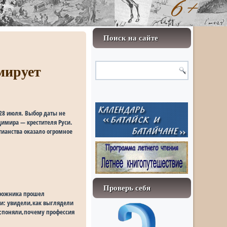
Поиск на сайте
мирует
 28 июля. Выбор даты не
димира — крестителя Руси.
тианства оказало огромное
Проверь себя
орожника прошел
ни: увидели,как выглядели
й;поняли,почему профессия