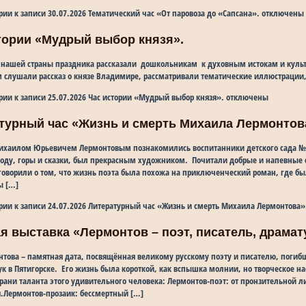
рии
к записи 30.07.2026 Тематический час «От паровоза до «Сапсана».
отключены
стории «Мудрый выбор князя».
 нашей страны праздника рассказали дошкольникам к духовным истокам и куль
ом слушали рассказ о князе Владимире, рассматривали тематические иллюстрации
рии
к записи 25.07.2026 Час истории «Мудрый выбор князя».
отключены
атурный час «Жизнь и смерть Михаила Лермонтов
ихаилом Юрьевичем Лермонтовым познакомились воспитанники детского сада №7
оду, горы и сказки, был прекрасным художником. Почитали добрые и напевные 
ворили о том, что жизнь поэта была похожа на приключенческий роман, где бы
ы […]
рии
к записи 24.07.2026 Литературный час «Жизнь и смерть Михаила Лермонтова»
ая выставка «Лермонтов – поэт, писатель, драмат
това – памятная дата, посвящённая великому русскому поэту и писателю, погибш
 в Пятигорске. Его жизнь была короткой, как вспышка молнии, но творческое на
рани таланта этого удивительного человека: Лермонтов-поэт: от пронзительной 
я.Лермонтов-прозаик: бессмертный […]