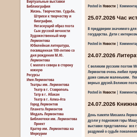
Виртуальные выставки
Posted in
Новости
|
Коммента
Библиография
Жизнь. Творчество. Судьба.
Штрихи к творчеству и
25.07.2026 Час и
биографии.
Негаснущий образ поэта
В преддверии значимого для
Сын русской вечности
государства. Дети с интерес
Художественный мир
Лермонтова
Posted in
Новости
|
Коммента
Юбилейная литература,
посвященная 100-летию со
дня рождения М.Ю.
24.07.2026 Литер
Лермонтова
С милого севера в сторону
С великим русским поэтом М
южную
Лермонтов очень любил прир
Ресурсы
даже самым маленьким. Пого
Имя Лермонтова
верных друзей.Великие поэт
Театры им. Лермонтова
Театр в г. Ставрополь
Posted in
Новости
|
Коммента
Татр в г. Абакан
Театр в г. Алма-Ата
24.07.2026 Книжн
Город Лермонтов
Планета Лермонтов
Медаль Лермонтова
День памяти Михаила Лермон
Библиотеки им. Лермонтова
дуэли у подножия горы Машук
Проект
выставке представлены все г
Кратер им. Лермонтова на
раздумий о судьбе поколени
Меркурии