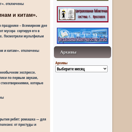
г».
отключены
инам и китам».
о празднике – Всемирном дне
от мусора сортируя его в
ах. Посмотрели мультфильм
ам и китам».
отключены
Архивы
Архивы
 необычном экспрессе.
стихи по первым звукам,
 стихотворениями, которые
ны
крытия ребят: ромашка — для
полезно: от простуды и