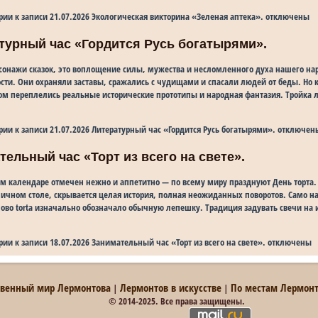
рии
к записи 21.07.2026 Экологическая викторина «Зеленая аптека».
отключены
атурный час «Гордится Русь богатырями».
рсонажи сказок, это воплощение силы, мужества и несломленного духа нашего на
сти. Они охраняли заставы, сражались с чудищами и спасали людей от беды. Но к
ом переплелись реальные исторические прототипы и народная фантазия. Тройка
рии
к записи 21.07.2026 Литературный час «Гордится Русь богатырями».
отключен
тельный час «Торт из всего на свете».
ом календаре отмечен нежно и аппетитно — по всему миру празднуют День торта
ичном столе, скрывается целая история, полная неожиданных поворотов. Само н
слово torta изначально обозначало обычную лепешку. Традиция задувать свечи н
рии
к записи 18.07.2026 Занимательный час «Торт из всего на свете».
отключены
твенный мир Лермонтова
Лермонтов в искусстве
По местам Лермон
|
|
© 2014-2025. Все права защищены.