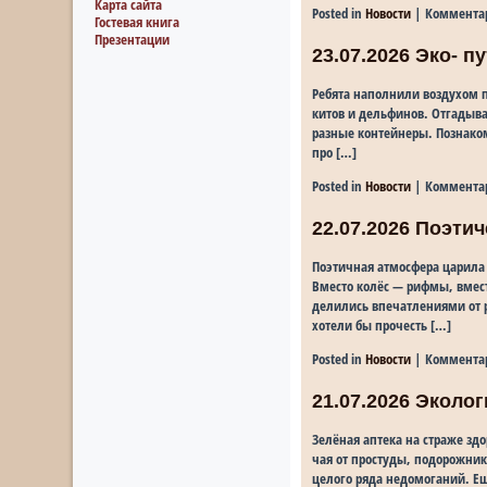
Карта сайта
Posted in
Новости
|
Коммента
Гостевая книга
Презентации
23.07.2026 Эко- 
Ребята наполнили воздухом 
китов и дельфинов. Отгадыва
разные контейнеры. Познако
про […]
Posted in
Новости
|
Коммента
22.07.2026 Поэти
Поэтичная атмосфера царила 
Вместо колёс — рифмы, вмест
делились впечатлениями от р
хотели бы прочесть […]
Posted in
Новости
|
Коммента
21.07.2026 Эколо
Зелёная аптека на страже зд
чая от простуды, подорожник
целого ряда недомоганий. Е