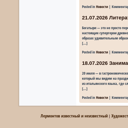
Posted in
Новости
|
Коммента
21.07.2026 Литер
Богатыри — это не просто пе
настоящие супергерои древно
образах удивительным образ
[…]
Posted in
Новости
|
Коммента
18.07.2026 Занима
20 июля — в гастрономическ
который мы видим на праздн
из итальянского языка, где 
[…]
Posted in
Новости
|
Коммента
Лермонтов известный и неизвестный
Художес
|