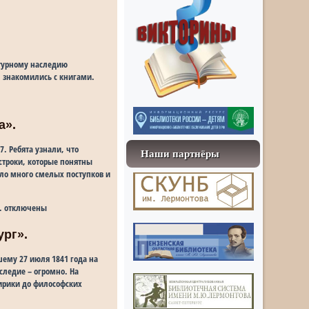
турному наследию
, знакомились с книгами.
а».
. Ребята узнали, что
Наши партнёры
строки, которые понятны
ло много смелых поступков и
.
отключены
ург».
ему 27 июля 1841 года на
следие – огромно. На
лирики до философских