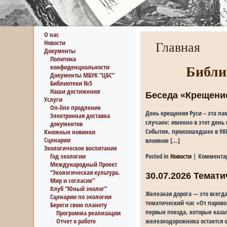
О нас
Новости
Главная
Документы
Политика
конфиденциальности
Библи
Документы МБУК “ЦБС”
Библиотеки №5
Наши достижения
Беседа «Крещени
Услуги
On-line продление
День крещения Руси – эта па
Электронная доставка
случаен: именно в этот день
документов
Событие, произошедшее в 988
Книжные новинки
Сценарии
влияние […]
Экологическое воспитание
Год экологии
Posted in
Новости
|
Коммента
Международный Проект
“Экологическая культура.
30.07.2026 Темат
Мир и согласие”
Клуб “Юный эколог”
Железная дорога — это всегд
Сценарии по экологии
тематический час «От паров
Береги свою планету
первые поезда, которые каз
Программа реализации
Отчет о работе
железнодорожника остается о