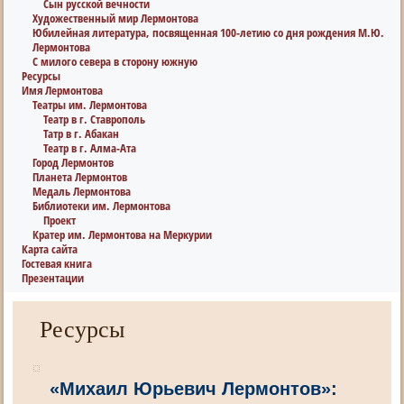
Сын русской вечности
Художественный мир Лермонтова
Юбилейная литература, посвященная 100-летию со дня рождения М.Ю.
Лермонтова
С милого севера в сторону южную
Ресурсы
Имя Лермонтова
Театры им. Лермонтова
Театр в г. Ставрополь
Татр в г. Абакан
Театр в г. Алма-Ата
Город Лермонтов
Планета Лермонтов
Медаль Лермонтова
Библиотеки им. Лермонтова
Проект
Кратер им. Лермонтова на Меркурии
Карта сайта
Гостевая книга
Презентации
Ресурсы
«Михаил Юрьевич Лермонтов»: