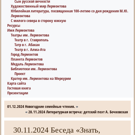
Сын русской вечности
Художественный мир Лермонтова
Юбилейная литература, посвященная 100-летию со дня рождения М.Ю.
Лермонтова
С милого севера в сторону южную
Ресурсы
Имя Лермонтова
Театры им. Лермонтова
Театр в г. Ставрополь
Татр в г. Абакан
Театр в г. Алма-Ата
Город Лермонтов
Планета Лермонтов
Медаль Лермонтова
Библиотеки им. Лермонтова
Проект
Кратер им. Лермонтова на Меркурии
Карта сайта
Гостевая книга
Презентации
01.12.2024 Новогодние семейные чтения.
»
«
28.11.2024 Литературная встреча: детский поэт А. Бочковская
30.11.2024 Беседа «Знать,