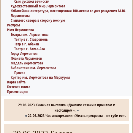
Сын русской вечности
Художественный мир Лермонтова
Юбилейная литература, посвященная 100-летию со дня рождения М.Ю.
Лермонтова
С милого севера в сторону южную
Ресурсы
Имя Лермонтова
Театры им. Лермонтова
Театр в г. Ставрополь
Татр в г. Абакан
Театр в г. Алма-Ата
Город Лермонтов
Планета Лермонтов
Медаль Лермонтова
Библиотеки им. Лермонтова
Проект
Кратер им. Лермонтова на Меркурии
Карта сайта
Гостевая книга
Презентации
29.06.2023 Книжная выставка «Донские казаки в прошлом и
настоящем».
»
«
22.06.2023 Час информации «Жизнь прекрасна – не губи ее».