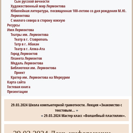
Сын русской вечности
Художественный мир Лермонтова
Юбилейная литература, посвященная 100-летию со дня рождения М.Ю.
Лермонтова
С милого севера в сторону южную
Ресурсы
Имя Лермонтова
Театры им. Лермонтова
Театр в г. Ставрополь
Татр в г. Абакан
Театр в г. Алма-Ата
Город Лермонтов
Планета Лермонтов
Медаль Лермонтова
Библиотеки им. Лермонтова
Проект
Кратер им. Лермонтова на Меркурии
Карта сайта
Гостевая книга
Презентации
29.03.2024 Школа компьютерной грамотности. Лекция «Знакомство с
текстовым…
»
«
29.03.2024 Мастер класс «Волшебный пластилин».