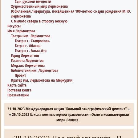
Сын русской вечности
Художественный мир Лермонтова
Юбилейная литература, посвященная 100-летию со дня рождения М.Ю.
Лермонтова
С милого севера в сторону южную
Ресурсы
Имя Лермонтова
Театры им. Лермонтова
Театр в г. Ставрополь
Татр в г. Абакан
Театр в г. Алма-Ата
Город Лермонтов
Планета Лермонтов
Медаль Лермонтова
Библиотеки им. Лермонтова
Проект
Кратер им. Лермонтова на Меркурии
Карта сайта
Гостевая книга
Презентации
31.10.2023 Международная акция “Большой этнографический диктант”
»
«
26.10.2023 Школа компьютерной грамотности «Окно в компьютерный
мир» Лекция…