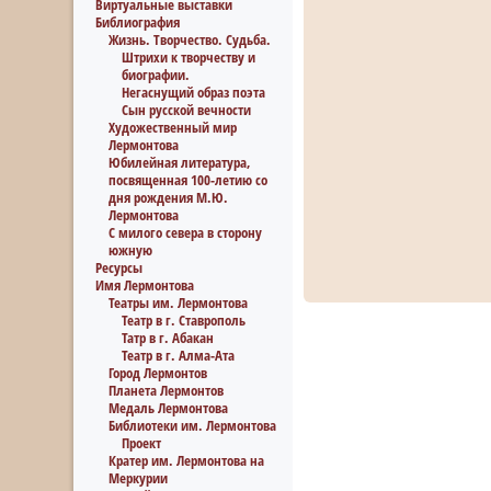
Виртуальные выставки
Библиография
Жизнь. Творчество. Судьба.
Штрихи к творчеству и
биографии.
Негаснущий образ поэта
Сын русской вечности
Художественный мир
Лермонтова
Юбилейная литература,
посвященная 100-летию со
дня рождения М.Ю.
Лермонтова
С милого севера в сторону
южную
Ресурсы
Имя Лермонтова
Театры им. Лермонтова
Театр в г. Ставрополь
Татр в г. Абакан
Театр в г. Алма-Ата
Город Лермонтов
Планета Лермонтов
Медаль Лермонтова
Библиотеки им. Лермонтова
Проект
Кратер им. Лермонтова на
Меркурии