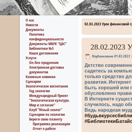
О нас
02.03.2023 Урок финансовой
Новости
Документы
Политика
конфиденциальности
Документы МБУК “ЦБС”
28.02.2023 
Библиотеки №5
Наши достижения
Опубликовано
01.03.2023
Услуги
On-line продление
Детство современно
Электронная доставка
садитесь за компью
документов
только средство дл
Книжные новинки
Сценарии
развития. Интернет
Экологическое воспитание
быть хорошей или п
Год экологии
обусловлено прави
Международный Проект
В Интернете сущест
“Экологическая культура.
случилось, надо об
Мир и согласие”
Клуб “Юный эколог”
Ведь народная мудро
Сценарии по экологии
#будьвкурсесбибли
Береги свою планету
#БиблиотекиБатай
Программа реализации
Отчет о работе