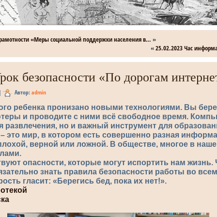
 грамотности «Меры социальной поддержки населения в…
»
«
25.02.2023 Час информ
Урок безопасности «По дорогам интерне
|
Автор:
admin
го ребенка пронизано новыми технологиями. Вы берет
теры и проводите с ними всё свободное время. Компью
я развлечения, но и важный инструмент для образован
 – это мир, в котором есть совершенно разная информ
лохой, верной или ложной. В обществе, многое в наш
лами.
вуют опасности, которые могут испортить нам жизнь. 
язательно знать правила безопасности работы во все
сть гласит: «Берегись бед, пока их нет!».
отекой
ска