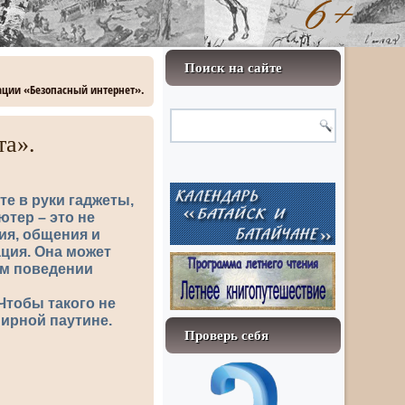
Поиск на сайте
ации «Безопасный интернет».
та».
е в руки гаджеты,
тер – это не
ия, общения и
ация. Она может
ем поведении
Чтобы такого не
мирной паутине.
Проверь себя