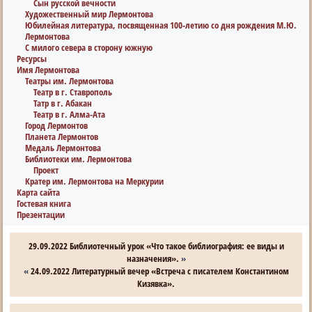
Сын русской вечности
Художественный мир Лермонтова
Юбилейная литература, посвященная 100-летию со дня рождения М.Ю.
Лермонтова
С милого севера в сторону южную
Ресурсы
Имя Лермонтова
Театры им. Лермонтова
Театр в г. Ставрополь
Татр в г. Абакан
Театр в г. Алма-Ата
Город Лермонтов
Планета Лермонтов
Медаль Лермонтова
Библиотеки им. Лермонтова
Проект
Кратер им. Лермонтова на Меркурии
Карта сайта
Гостевая книга
Презентации
29.09.2022 Библиотечный урок «Что такое библиография: ее виды и
назначения».
»
«
24.09.2022 Литературный вечер «Встреча с писателем Константином
Кизявка».