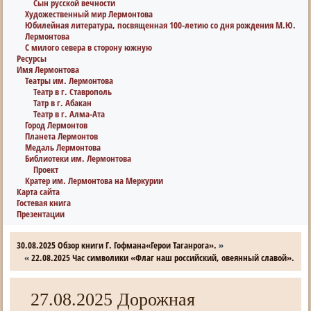
Сын русской вечности
Художественный мир Лермонтова
Юбилейная литература, посвященная 100-летию со дня рождения М.Ю.
Лермонтова
С милого севера в сторону южную
Ресурсы
Имя Лермонтова
Театры им. Лермонтова
Театр в г. Ставрополь
Татр в г. Абакан
Театр в г. Алма-Ата
Город Лермонтов
Планета Лермонтов
Медаль Лермонтова
Библиотеки им. Лермонтова
Проект
Кратер им. Лермонтова на Меркурии
Карта сайта
Гостевая книга
Презентации
30.08.2025 Обзор книги Г. Гофмана«Герои Таганрога».
»
«
22.08.2025 Час символики «Флаг наш российский, овеянный славой».
27.08.2025 Дорожная