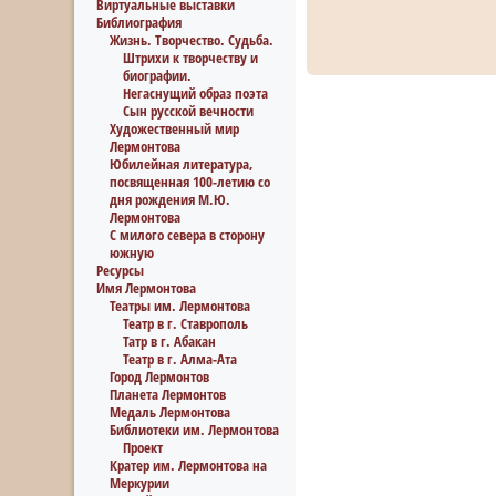
Виртуальные выставки
Библиография
Жизнь. Творчество. Судьба.
Штрихи к творчеству и
биографии.
Негаснущий образ поэта
Сын русской вечности
Художественный мир
Лермонтова
Юбилейная литература,
посвященная 100-летию со
дня рождения М.Ю.
Лермонтова
С милого севера в сторону
южную
Ресурсы
Имя Лермонтова
Театры им. Лермонтова
Театр в г. Ставрополь
Татр в г. Абакан
Театр в г. Алма-Ата
Город Лермонтов
Планета Лермонтов
Медаль Лермонтова
Библиотеки им. Лермонтова
Проект
Кратер им. Лермонтова на
Меркурии