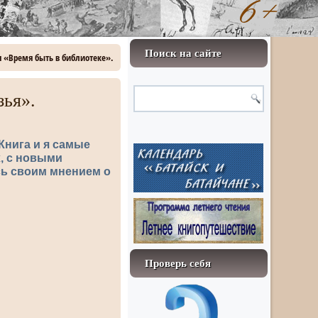
Поиск на сайте
я «Время быть в библиотеке».
зья».
Книга и я самые
, с новыми
сь своим мнением о
Проверь себя