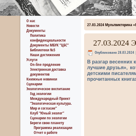
О нас
27.03.2024 Мультвикторина «
Новости
Документы
Политика
конфиденциальности
27.03.2024 
Документы МБУК “ЦБС”
Библиотеки №5
Опубликовано
28.03.2024
Наши достижения
Услуги
В разгар весенних 
On-line продление
лучшие друзья», ко
Электронная доставка
детскими писателя
документов
Книжные новинки
прочитанных книга
Сценарии
Экологическое воспитание
Год экологии
Международный Проект
“Экологическая культура.
Мир и согласие”
Клуб “Юный эколог”
Сценарии по экологии
Береги свою планету
Программа реализации
Отчет о работе