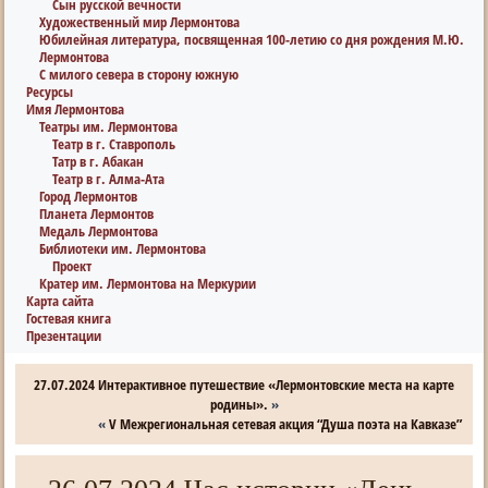
Сын русской вечности
Художественный мир Лермонтова
Юбилейная литература, посвященная 100-летию со дня рождения М.Ю.
Лермонтова
С милого севера в сторону южную
Ресурсы
Имя Лермонтова
Театры им. Лермонтова
Театр в г. Ставрополь
Татр в г. Абакан
Театр в г. Алма-Ата
Город Лермонтов
Планета Лермонтов
Медаль Лермонтова
Библиотеки им. Лермонтова
Проект
Кратер им. Лермонтова на Меркурии
Карта сайта
Гостевая книга
Презентации
27.07.2024 Интерактивное путешествие «Лермонтовские места на карте
родины».
»
«
V Межрегиональная сетевая акция “Душа поэта на Кавказе”