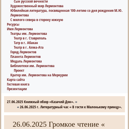
Сын русской вечности
Художественный мир Лермонтова
Юбилейная литература, посвященная 100-летию со дня рождения М.Ю.
Лермонтова
С милого севера в сторону южную
Ресурсы
Имя Лермонтова
Театры им. Лермонтова
Театр в г. Ставрополь
Татр в г. Абакан
Театр в г. Алма-Ата
Город Лермонтов
Планета Лермонтов
Медаль Лермонтова
Библиотеки им. Лермонтова
Проект
Кратер им. Лермонтова на Меркурии
Карта сайта
Гостевая книга
Презентации
27.06.2025 Книжный обзор «Казачий Дон».
»
«
26.06.2025 г. Литературный час « В гости к Маленькому принцу».
26.06.2025 Громкое чтение «