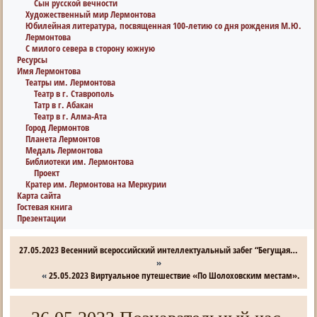
Сын русской вечности
Художественный мир Лермонтова
Юбилейная литература, посвященная 100-летию со дня рождения М.Ю.
Лермонтова
С милого севера в сторону южную
Ресурсы
Имя Лермонтова
Театры им. Лермонтова
Театр в г. Ставрополь
Татр в г. Абакан
Театр в г. Алма-Ата
Город Лермонтов
Планета Лермонтов
Медаль Лермонтова
Библиотеки им. Лермонтова
Проект
Кратер им. Лермонтова на Меркурии
Карта сайта
Гостевая книга
Презентации
27.05.2023 Весенний всероссийский интеллектуальный забег “Бегущая…
»
«
25.05.2023 Виртуальное путешествие «По Шолоховским местам».