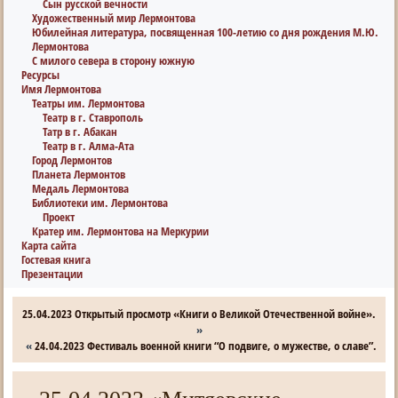
Сын русской вечности
Художественный мир Лермонтова
Юбилейная литература, посвященная 100-летию со дня рождения М.Ю.
Лермонтова
С милого севера в сторону южную
Ресурсы
Имя Лермонтова
Театры им. Лермонтова
Театр в г. Ставрополь
Татр в г. Абакан
Театр в г. Алма-Ата
Город Лермонтов
Планета Лермонтов
Медаль Лермонтова
Библиотеки им. Лермонтова
Проект
Кратер им. Лермонтова на Меркурии
Карта сайта
Гостевая книга
Презентации
25.04.2023 Открытый просмотр «Книги о Великой Отечественной войне».
»
«
24.04.2023 Фестиваль военной книги “О подвиге, о мужестве, о славе”.