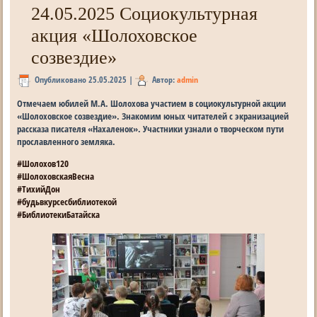
24.05.2025 Социокультурная
акция «Шолоховское
созвездие»
Опубликовано
25.05.2025
|
Автор:
admin
Отмечаем юбилей М.А. Шолохова участием в социокультурной акции
«Шолоховское созвездие». Знакомим юных читателей с экранизацией
рассказа писателя «Нахаленок». Участники узнали о творческом пути
прославленного земляка.
#Шолохов120
#ШолоховскаяВесна
#ТихийДон
#будьвкурсесбиблиотекой
#БиблиотекиБатайска