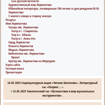
Сын русской вечности
Художественный мир Лермонтова
Юбилейная литература, посвященная 100-летию со дня рождения М.Ю.
Лермонтова
С милого севера в сторону южную
Ресурсы
Имя Лермонтова
Театры им. Лермонтова
Театр в г. Ставрополь
Татр в г. Абакан
Театр в г. Алма-Ата
Город Лермонтов
Планета Лермонтов
Медаль Лермонтова
Библиотеки им. Лермонтова
Проект
Кратер им. Лермонтова на Меркурии
Карта сайта
Гостевая книга
Презентации
24.05.2025 Социокультурная акция «Читаем Шолохова». Литературный
час «Патриот…
»
«
23.05.2025 Тематический час «Путешествие в мир музыкальных
инструментов».