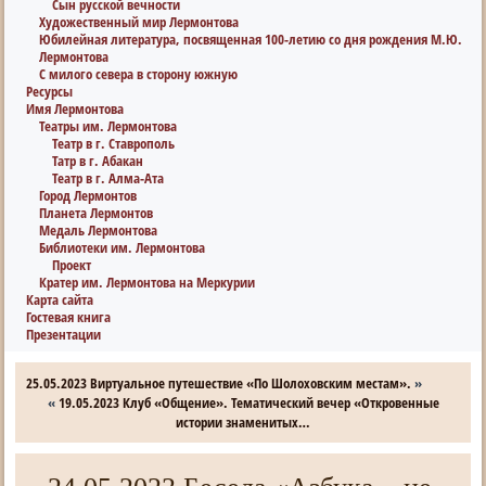
Сын русской вечности
Художественный мир Лермонтова
Юбилейная литература, посвященная 100-летию со дня рождения М.Ю.
Лермонтова
С милого севера в сторону южную
Ресурсы
Имя Лермонтова
Театры им. Лермонтова
Театр в г. Ставрополь
Татр в г. Абакан
Театр в г. Алма-Ата
Город Лермонтов
Планета Лермонтов
Медаль Лермонтова
Библиотеки им. Лермонтова
Проект
Кратер им. Лермонтова на Меркурии
Карта сайта
Гостевая книга
Презентации
25.05.2023 Виртуальное путешествие «По Шолоховским местам».
»
«
19.05.2023 Клуб «Общение». Тематический вечер «Откровенные
истории знаменитых…