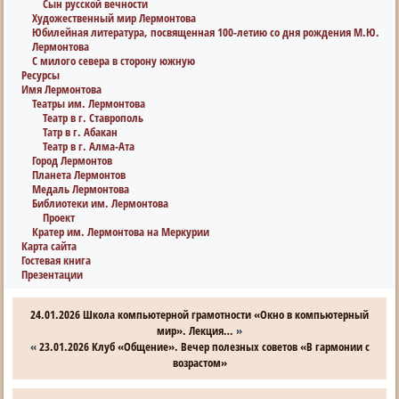
Сын русской вечности
Художественный мир Лермонтова
Юбилейная литература, посвященная 100-летию со дня рождения М.Ю.
Лермонтова
С милого севера в сторону южную
Ресурсы
Имя Лермонтова
Театры им. Лермонтова
Театр в г. Ставрополь
Татр в г. Абакан
Театр в г. Алма-Ата
Город Лермонтов
Планета Лермонтов
Медаль Лермонтова
Библиотеки им. Лермонтова
Проект
Кратер им. Лермонтова на Меркурии
Карта сайта
Гостевая книга
Презентации
24.01.2026 Школа компьютерной грамотности «Окно в компьютерный
мир». Лекция…
»
«
23.01.2026 Клуб «Общение». Вечер полезных советов «В гармонии с
возрастом»