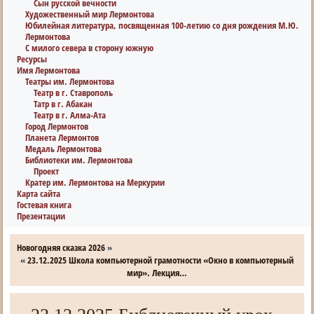
Сын русской вечности
Художественный мир Лермонтова
Юбилейная литература, посвященная 100-летию со дня рождения М.Ю.
Лермонтова
С милого севера в сторону южную
Ресурсы
Имя Лермонтова
Театры им. Лермонтова
Театр в г. Ставрополь
Татр в г. Абакан
Театр в г. Алма-Ата
Город Лермонтов
Планета Лермонтов
Медаль Лермонтова
Библиотеки им. Лермонтова
Проект
Кратер им. Лермонтова на Меркурии
Карта сайта
Гостевая книга
Презентации
Новогодняя сказка 2026
»
«
23.12.2025 Школа компьютерной грамотности «Окно в компьютерный
мир». Лекция…