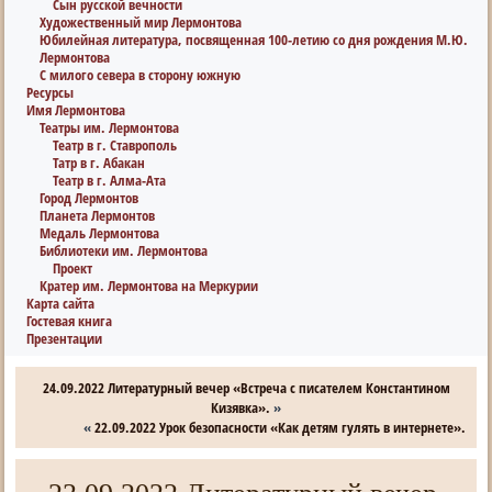
Сын русской вечности
Художественный мир Лермонтова
Юбилейная литература, посвященная 100-летию со дня рождения М.Ю.
Лермонтова
С милого севера в сторону южную
Ресурсы
Имя Лермонтова
Театры им. Лермонтова
Театр в г. Ставрополь
Татр в г. Абакан
Театр в г. Алма-Ата
Город Лермонтов
Планета Лермонтов
Медаль Лермонтова
Библиотеки им. Лермонтова
Проект
Кратер им. Лермонтова на Меркурии
Карта сайта
Гостевая книга
Презентации
24.09.2022 Литературный вечер «Встреча с писателем Константином
Кизявка».
»
«
22.09.2022 Урок безопасности «Как детям гулять в интернете».