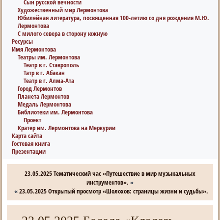
Сын русской вечности
Художественный мир Лермонтова
Юбилейная литература, посвященная 100-летию со дня рождения М.Ю.
Лермонтова
С милого севера в сторону южную
Ресурсы
Имя Лермонтова
Театры им. Лермонтова
Театр в г. Ставрополь
Татр в г. Абакан
Театр в г. Алма-Ата
Город Лермонтов
Планета Лермонтов
Медаль Лермонтова
Библиотеки им. Лермонтова
Проект
Кратер им. Лермонтова на Меркурии
Карта сайта
Гостевая книга
Презентации
23.05.2025 Тематический час «Путешествие в мир музыкальных
инструментов».
»
«
23.05.2025 Открытый просмотр «Шолохов: страницы жизни и судьбы».