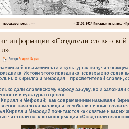
а – переживет века…»
»
«
23.05.2024 Книжная выставка «Пр
Час информации «Создатели славянской
и».
|
Автор:
Андрей Барма
 славянской письменности и культуры» получил офици
раздника. Истоки этого праздника неразрывно связан
ольных Кирилла и Мефодия – просветителей славян, с
олько дали славянскому народу азбуку, но и заложили
нности и культуры в целом.
Кирилл и Мефодий; как современники называли Кирилл
яла свое начало кириллица и кем были первые создате
тья Кирилл и Мефодий почитаются как святые и как их 
ные читатели на часе информации «Создатели славянс