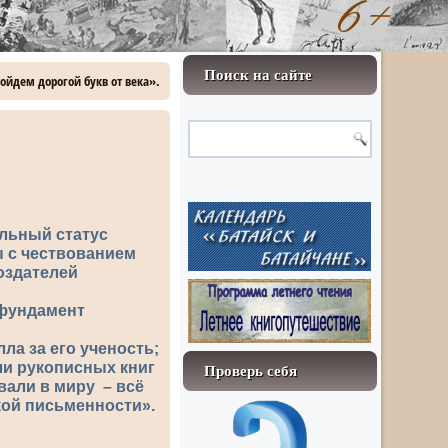
Поиск на сайте
ойдем дорогой букв от века».
альный статус
ы с чествованием
оздателей
 фундамент
а за его ученость;
ли рукописных книг
Проверь себя
звали в миру – всё
кой письменности».