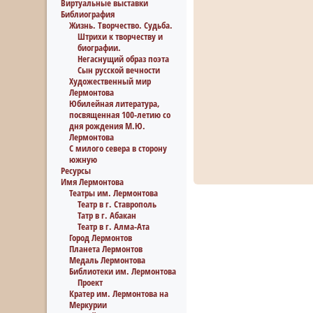
Виртуальные выставки
Библиография
Жизнь. Творчество. Судьба.
Штрихи к творчеству и
биографии.
Негаснущий образ поэта
Сын русской вечности
Художественный мир
Лермонтова
Юбилейная литература,
посвященная 100-летию со
дня рождения М.Ю.
Лермонтова
С милого севера в сторону
южную
Ресурсы
Имя Лермонтова
Театры им. Лермонтова
Театр в г. Ставрополь
Татр в г. Абакан
Театр в г. Алма-Ата
Город Лермонтов
Планета Лермонтов
Медаль Лермонтова
Библиотеки им. Лермонтова
Проект
Кратер им. Лермонтова на
Меркурии