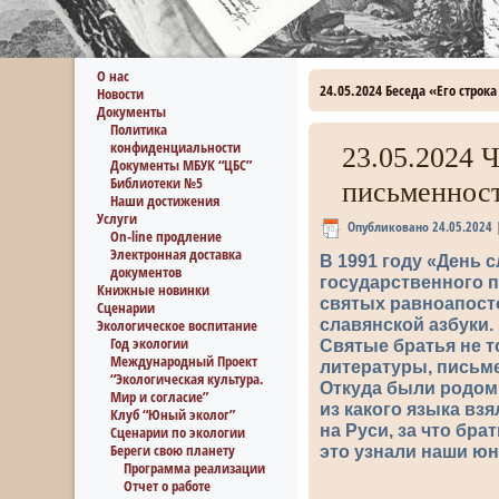
О нас
24.05.2024 Беседа «Его строк
Новости
Документы
Политика
конфиденциальности
23.05.2024 
Документы МБУК “ЦБС”
Библиотеки №5
письменност
Наши достижения
Услуги
Опубликовано
24.05.2024
On-line продление
Электронная доставка
В 1991 году «День
документов
государственного п
Книжные новинки
святых равноапост
Сценарии
славянской азбуки.
Экологическое воспитание
Год экологии
Святые братья не т
Международный Проект
литературы, письме
“Экологическая культура.
Откуда были родом 
Мир и согласие”
из какого языка вз
Клуб “Юный эколог”
на Руси, за что бра
Сценарии по экологии
Береги свою планету
это узнали наши ю
Программа реализации
Отчет о работе