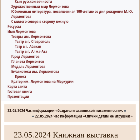
Сын русской вечности
Художественный мир Лермонтова
Юбилейная литература, посвященная 100-летию со дня рождения М.Ю.
Лермонтова
С милого севера в сторону южную
Ресурсы
Имя Лермонтова
Театры им. Лермонтова
Театр в г. Ставрополь
Татр в г. Абакан
Театр в г. Алма-Ата
Город Лермонтов
Планета Лермонтов
Медаль Лермонтова
Библиотеки им. Лермонтова
Проект
Кратер им. Лермонтова на Меркурии
Карта сайта
Гостевая книга
Презентации
23.05.2024 Час информации «Создатели славянской письменности».
»
«
22.05.2024 Час информации «Спички детям не игрушка!»
23.05.2024 Книжная выставка