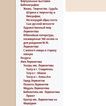
Виртуальные выставки
Библиография
Жизнь. Творчество. Судьба.
Штрихи к творчеству и
биографии.
Негаснущий образ поэта
Сын русской вечности
Художественный мир
Лермонтова
Юбилейная литература,
посвященная 100-летию со
дня рождения М.Ю.
Лермонтова
С милого севера в сторону
южную
Ресурсы
Имя Лермонтова
Театры им. Лермонтова
Театр в г. Ставрополь
Татр в г. Абакан
Театр в г. Алма-Ата
Город Лермонтов
Планета Лермонтов
Медаль Лермонтова
Библиотеки им. Лермонтова
Проект
Кратер им. Лермонтова на
Меркурии