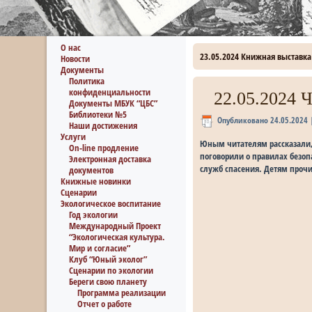
О нас
23.05.2024 Книжная выставка
Новости
Документы
Политика
конфиденциальности
22.05.2024 
Документы МБУК “ЦБС”
Библиотеки №5
Опубликовано
24.05.2024
Наши достижения
Услуги
Юным читателям рассказали,
On-line продление
поговорили о правилах безоп
Электронная доставка
служб спасения. Детям проч
документов
Книжные новинки
Сценарии
Экологическое воспитание
Год экологии
Международный Проект
“Экологическая культура.
Мир и согласие”
Клуб “Юный эколог”
Сценарии по экологии
Береги свою планету
Программа реализации
Отчет о работе