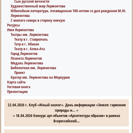
Сын русской вечности
Художественный мир Лермонтова
Юбилейная литература, посвященная 100-летию со дня рождения М.Ю.
Лермонтова
С милого севера в сторону южную
Ресурсы
Имя Лермонтова
Театры им. Лермонтова
Театр в г. Ставрополь
Татр в г. Абакан
Театр в г. Алма-Ата
Город Лермонтов
Планета Лермонтов
Медаль Лермонтова
Библиотеки им. Лермонтова
Проект
Кратер им. Лермонтова на Меркурии
Карта сайта
Гостевая книга
Презентации
22.04.2026 г. Клуб «Юный эколог». День информации «Земля: гармония
природы и…
»
«
18.04.2026 Конкурс арт-объектов «Архитектура образов» в рамках
Всероссийской…