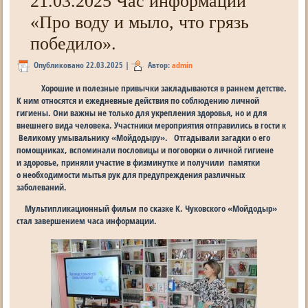
21.03.2025 Час информации
«Про воду и мыло, что грязь
победило».
Опубликовано
22.03.2025
|
Автор:
admin
Хорошие и полезные привычки закладываются в раннем детстве.
К ним относятся и ежедневные действия по соблюдению личной
гигиены. Они важны не только для укрепления здоровья, но и для
внешнего вида человека. Участники мероприятия отправились в гости к
Великому умывальнику «Мойдодыру». Отгадывали загадки о его
помощниках, вспоминали пословицы и поговорки о личной гигиене
и здоровье, приняли участие в физминутке и получили памятки
о необходимости мытья рук для предупреждения различных
заболеваний.
Мультипликационный фильм по сказке К. Чуковского «Мойдодыр»
стал завершением часа информации.