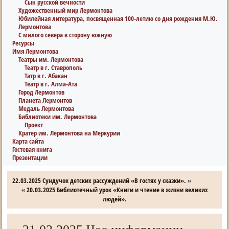
Сын русской вечности
Художественный мир Лермонтова
Юбилейная литература, посвященная 100-летию со дня рождения М.Ю.
Лермонтова
С милого севера в сторону южную
Ресурсы
Имя Лермонтова
Театры им. Лермонтова
Театр в г. Ставрополь
Татр в г. Абакан
Театр в г. Алма-Ата
Город Лермонтов
Планета Лермонтов
Медаль Лермонтова
Библиотеки им. Лермонтова
Проект
Кратер им. Лермонтова на Меркурии
Карта сайта
Гостевая книга
Презентации
22.03.2025 Сундучок детских рассуждений «В гостях у сказки».
»
«
20.03.2025 Библиотечный урок «Книги и чтение в жизни великих
людей».