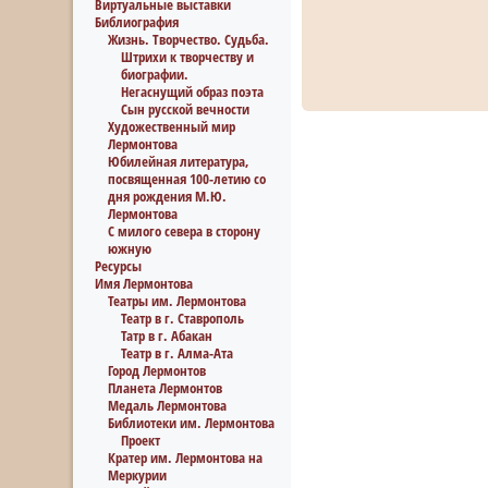
Виртуальные выставки
Библиография
Жизнь. Творчество. Судьба.
Штрихи к творчеству и
биографии.
Негаснущий образ поэта
Сын русской вечности
Художественный мир
Лермонтова
Юбилейная литература,
посвященная 100-летию со
дня рождения М.Ю.
Лермонтова
С милого севера в сторону
южную
Ресурсы
Имя Лермонтова
Театры им. Лермонтова
Театр в г. Ставрополь
Татр в г. Абакан
Театр в г. Алма-Ата
Город Лермонтов
Планета Лермонтов
Медаль Лермонтова
Библиотеки им. Лермонтова
Проект
Кратер им. Лермонтова на
Меркурии