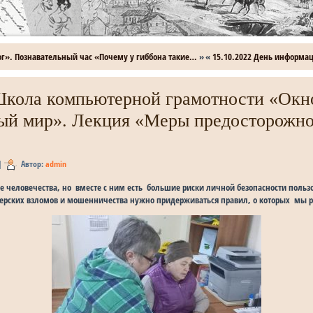
ог». Познавательный час «Почему у гиббона такие…
»
«
15.10.2022 День информа
Школа компьютерной грамотности «Окн
ый мир». Лекция «Меры предосторожно
|
Автор:
admin
е человечества, но вместе с ним есть большие риски личной безопасности польз
акерских взломов и мошенничества нужно придерживаться правил, о которых мы 