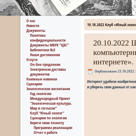
О нас
19.10.2022 Клуб «Юный экол
Новости
Документы
Политика
конфиденциальности
20.10.2022 
Документы МБУК “ЦБС”
Библиотеки №5
компьютерн
Наши достижения
Услуги
интернете».
On-line продление
Электронная доставка
Опубликовано
23.10.2022
документов
Книжные новинки
Интернет удобное изобретени
Сценарии
и уберечь свои данные от х
Экологическое воспитание
Год экологии
Международный Проект
“Экологическая культура.
Мир и согласие”
Клуб “Юный эколог”
Сценарии по экологии
Береги свою планету
Программа реализации
Отчет о работе