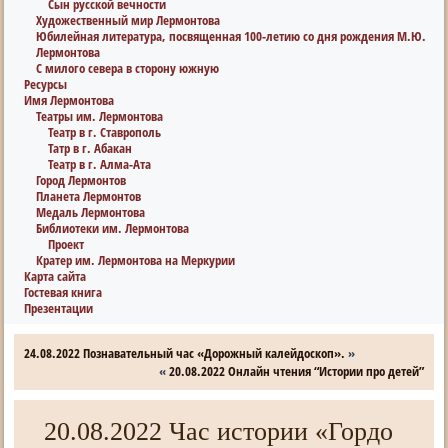
Сын русской вечности
Художественный мир Лермонтова
Юбилейная литература, посвященная 100-летию со дня рождения М.Ю.
Лермонтова
С милого севера в сторону южную
Ресурсы
Имя Лермонтова
Театры им. Лермонтова
Театр в г. Ставрополь
Татр в г. Абакан
Театр в г. Алма-Ата
Город Лермонтов
Планета Лермонтов
Медаль Лермонтова
Библиотеки им. Лермонтова
Проект
Кратер им. Лермонтова на Меркурии
Карта сайта
Гостевая книга
Презентации
24.08.2022 Познавательный час «Дорожный калейдоскоп».
»
«
20.08.2022 Онлайн чтения “Истории про детей”
20.08.2022 Час истории «Гордо