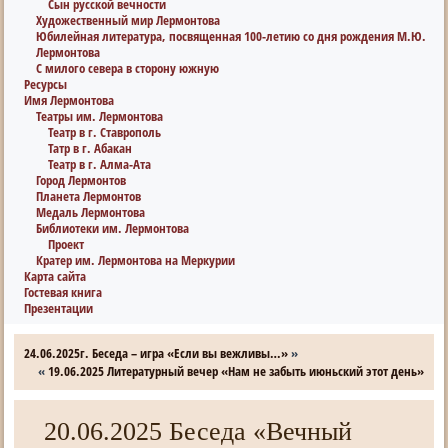
Сын русской вечности
Художественный мир Лермонтова
Юбилейная литература, посвященная 100-летию со дня рождения М.Ю.
Лермонтова
С милого севера в сторону южную
Ресурсы
Имя Лермонтова
Театры им. Лермонтова
Театр в г. Ставрополь
Татр в г. Абакан
Театр в г. Алма-Ата
Город Лермонтов
Планета Лермонтов
Медаль Лермонтова
Библиотеки им. Лермонтова
Проект
Кратер им. Лермонтова на Меркурии
Карта сайта
Гостевая книга
Презентации
24.06.2025г. Беседа – игра «Если вы вежливы…»
»
«
19.06.2025 Литературный вечер «Нам не забыть июньский этот день»
20.06.2025 Беседа «Вечный