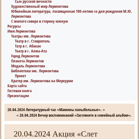
Сын русской вечности
Художественный мир Лермонтова
Юбилейная литература, посвященная 100-летию со дня рождения М.Ю.
Лермонтова
С милого севера в сторону южную
Ресурсы
Имя Лермонтова
Театры им. Лермонтова
Театр в г. Ставрополь
Татр в г. Абакан
Театр в г. Алма-Ата
Город Лермонтов
Планета Лермонтов
Медаль Лермонтова
Библиотеки им. Лермонтова
Проект
Кратер им. Лермонтова на Меркурии
Карта сайта
Гостевая книга
Презентации
20.04.2024 Литературный час «Мамины колыбельные».
»
«
20.04.2024 Вечер воспоминаний «Загляните в семейный альбом».
20.04.2024 Акция «Слет