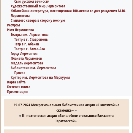
Сын русской вечности
Художественный мир Лермонтова
Юбилейная литература, посвященная 100-летию со дня рождения М.Ю.
Лермонтова
С милого севера в сторону южную
Ресурсы
Имя Лермонтова
Театры им. Лермонтова
Театр в г. Ставрополь
Татр в г. Абакан
Театр в г. Алма-Ата
Город Лермонтов
Планета Лермонтов
Медаль Лермонтова
Библиотеки им. Лермонтова
Проект
Кратер им. Лермонтова на Меркурии
Карта сайта
Гостевая книга
Презентации
19.07.2024 Межрегиональная библиотечная акция «С книжкой на
скамейке»
»
«
III поэтическая акция «Волшебное стеклышко Елизаветы
Тараховской».