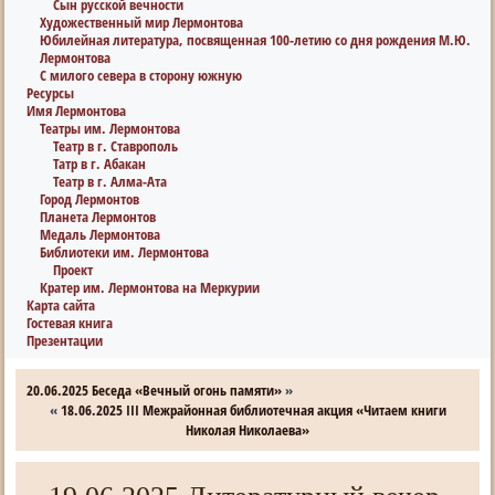
Сын русской вечности
Художественный мир Лермонтова
Юбилейная литература, посвященная 100-летию со дня рождения М.Ю.
Лермонтова
С милого севера в сторону южную
Ресурсы
Имя Лермонтова
Театры им. Лермонтова
Театр в г. Ставрополь
Татр в г. Абакан
Театр в г. Алма-Ата
Город Лермонтов
Планета Лермонтов
Медаль Лермонтова
Библиотеки им. Лермонтова
Проект
Кратер им. Лермонтова на Меркурии
Карта сайта
Гостевая книга
Презентации
20.06.2025 Беседа «Вечный огонь памяти»
»
«
18.06.2025 III Межрайонная библиотечная акция «Читаем книги
Николая Николаева»