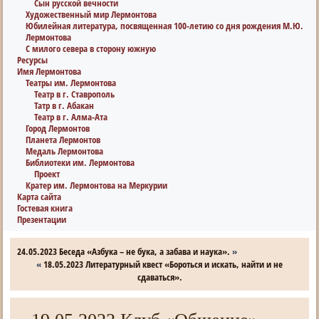
Сын русской вечности
Художественный мир Лермонтова
Юбилейная литература, посвященная 100-летию со дня рождения М.Ю.
Лермонтова
С милого севера в сторону южную
Ресурсы
Имя Лермонтова
Театры им. Лермонтова
Театр в г. Ставрополь
Татр в г. Абакан
Театр в г. Алма-Ата
Город Лермонтов
Планета Лермонтов
Медаль Лермонтова
Библиотеки им. Лермонтова
Проект
Кратер им. Лермонтова на Меркурии
Карта сайта
Гостевая книга
Презентации
24.05.2023 Беседа «Азбука – не бука, а забава и наука».
»
«
18.05.2023 Литературный квест «Бороться и искать, найти и не
сдаваться».