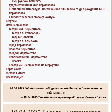
Сын русской вечности
Художественный мир Лермонтова
Юбилейная литература, посвященная 100-летию со дня рождения М.Ю.
Лермонтова
С милого севера в сторону южную
Ресурсы
Имя Лермонтова
Театры им. Лермонтова
Театр в г. Ставрополь
Татр в г. Абакан
Театр в г. Алма-Ата
Город Лермонтов
Планета Лермонтов
Медаль Лермонтова
Библиотеки им. Лермонтова
Проект
Кратер им. Лермонтова на Меркурии
Карта сайта
Гостевая книга
Презентации
24.04.2025 Библиокинозал «Подвиги героев Великой Отечественной
войны на…
»
«
19.04.2025 Тематический просмотр «Славься, Светлая Пасха»