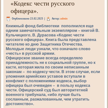
«Кодекс чести русского
офицера».
Опубликовано
23.02.2025
|
Автор:
admin
Книжный фонд библиотеки пополнился еще
одним замечательным экземпляром – книгой В.
Кульчицкого, В. Дурасова «Кодекс чести
русского офицера». Книга была представлена
читателю ко дню Защитника Отечества.
Молодые люди узнали, что означало слово
«честь» в русской армии.
Офицерское звание всегда определяло
принадлежность не к социальной группе, но к
касте, которая жила по своим неписанным
законам – по кодексу чести. В этом случае, если
уложения армейских уставов вступали в
конфликт с положениями кодекса, выбор
офицера был очевиден – в пользу кодекса
чести. Офицерский суд был авторитетней
военного трибунала, «ибо лучше быть
сосланным, разжалованным, чем утратить
достоинство».