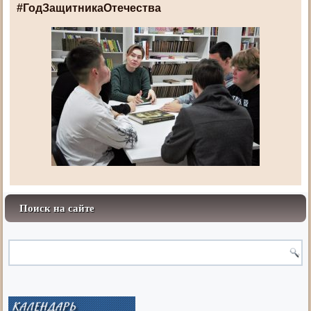
#ГодЗащитникаОтечества
Поиск на сайте