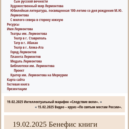
Сын русской вечности
Художественный мир Лермонтова
Юбилейная литература, посвященная 100-летию со дня рождения М.Ю.
Лермонтова
С милого севера в сторону южную
Ресурсы
Имя Лермонтова
Театры им. Лермонтова
Театр в г. Ставрополь
Татр в г. Абакан
Театр в г. Алма-Ата
Город Лермонтов
Планета Лермонтов
Медаль Лермонтова
Библиотеки им. Лермонтова
Проект
Кратер им. Лермонтова на Меркурии
Карта сайта
Гостевая книга
Презентации
19.02.2025 Интеллектуальный марафон «Следствие вели».
»
«
15.02.2025 Видео – круиз «По святым местам России».
19.02.2025 Бенефис книги