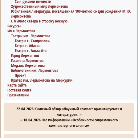
Сын русской вечности
Художественный мир Лермонтова
Юбилейная литература, посвященная 100-летию со дня рождения М.Ю.
Лермонтова
С милого севера в сторону южную
Ресурсы
Имя Лермонтова
Театры им. Лермонтова
Театр в г. Ставрополь
Татр в г. Абакан
Театр в г. Алма-Ата
Город Лермонтов
Планета Лермонтов
Медаль Лермонтова
Библиотеки им. Лермонтова
Проект
Кратер им. Лермонтова на Меркурии
Карта сайта
Гостевая книга
Презентации
22.04.2026 Книжный обзор «Научный компас: ориентируемся в
литературе».
»
«
18.04.2026 Час информации «Особенности современного
компьютерного сленга»