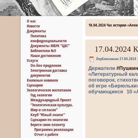
О нас
18.04.2024 Час истории «Алек
Новости
Документы
Политика
конфиденциальности
Документы МБУК “ЦБС”
17.04.2024 
Библиотеки №5
Наши достижения
Опубликовано
21.04.2024
Услуги
On-line продление
Держатели
#Пушкин
Электронная доставка
«Литературный кал
документов
поговорок, стихот
Книжные новинки
Сценарии
об игре «Бирюльки
Экологическое воспитание
обучающиеся 10 «А
Год экологии
Международный Проект
“Экологическая культура.
Мир и согласие”
Клуб “Юный эколог”
Сценарии по экологии
Береги свою планету
Программа реализации
Отчет о работе