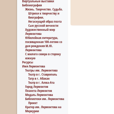
Виртуальные выставки
Библиография
Жизнь. Творчество. Судьба.
Штрихи к творчеству и
биографии.
Негаснущий образ поэта
Сын русской вечности
Художественный мир
Лермонтова
Юбилейная литература,
посвященная 100-летию со
дня рождения М.Ю.
Лермонтова
С милого севера в сторону
южную
Ресурсы
Имя Лермонтова
Театры им. Лермонтова
Театр в г. Ставрополь
Татр в г. Абакан
Театр в г. Алма-Ата
Город Лермонтов
Планета Лермонтов
Медаль Лермонтова
Библиотеки им. Лермонтова
Проект
Кратер им. Лермонтова на
Меркурии