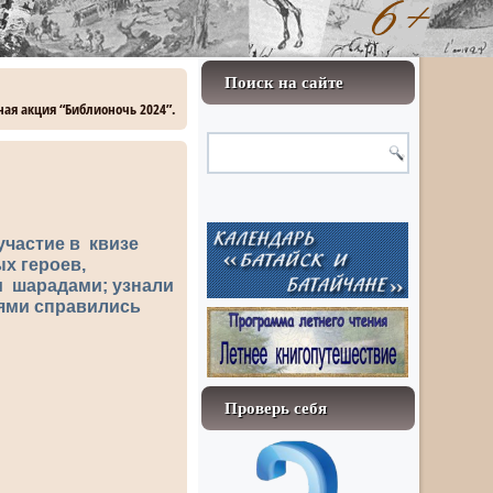
Поиск на сайте
ная акция “Библионочь 2024”.
частие в квизе
х героев,
и шарадами; узнали
иями справились
Проверь себя