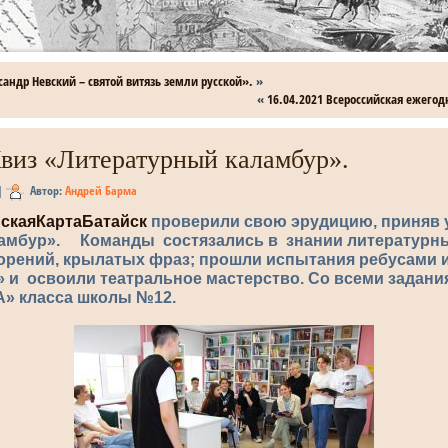
сандр Невский – святой витязь земли русской».
»
«
16.04.2021 Всероссийская ежегод
Квиз «Литературный каламбур».
|
Автор:
Андрей Барма
скаяКартаБатайск
проверили свою эрудицию, приняв у
амбур». Команды состязались в знании литературны
ворений, крылатых фраз; прошли испытания ребусами 
» и освоили театральное мастерство. Со всеми задан
» класса школы №12.