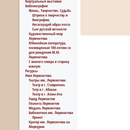
Виртуальные выставки
Библиография
Жизнь. Творчество. Судьба.
Штрихи к творчеству и
биографии.
Негаснущий образ поэта
Сын русской вечности
Художественный мир
Лермонтова
Юбилейная литература,
посвященная 100-летию со
дня рождения М.Ю.
Лермонтова
С милого севера в сторону
южную
Ресурсы
Имя Лермонтова
Театры им. Лермонтова
Театр в г. Ставрополь
Татр в г. Абакан
Театр в г. Алма-Ата
Город Лермонтов
Планета Лермонтов
Медаль Лермонтова
Библиотеки им. Лермонтова
Проект
Кратер им. Лермонтова на
Меркурии