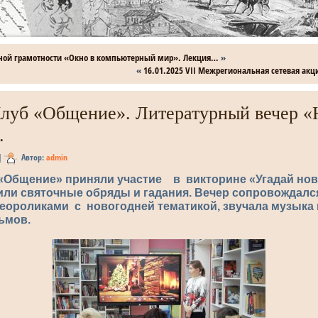
ной грамотности «Окно в компьютерный мир». Лекция…
»
«
16.01.2025 VII Межрегиональная сетевая акц
Клуб «Общение». Литературный вечер «
.
|
Автор:
admin
 «Общение» приняли участие в викторине «Угадай но
или святочные обряды и гадания. Вечер сопровождался
еороликами с новогодней тематикой, звучала музыка 
ьмов.