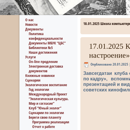
О нас
18.01.2025 Школа компьютер
Новости
Документы
Политика
конфиденциальности
Документы МБУК “ЦБС”
17.01.2025 
Библиотеки №5
Наши достижения
настроение»
Услуги
On-line продление
Опубликовано
20.01.2025
Электронная доставка
документов
Завсегдатаи клуба
Книжные новинки
по кадру», вспомн
Сценарии
презентацией и вид
Экологическое воспитание
Год экологии
советских кинофил
Международный Проект
“Экологическая культура.
Мир и согласие”
Клуб “Юный эколог”
Сценарии по экологии
Береги свою планету
Программа реализации
Отчет о работе