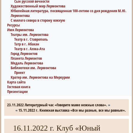
Сын русской вечности
Художественный мир Лермонтова
Юбилейная литература, посвященная 100-летию со дня рождения М.Ю.
Лермонтова
С милого севера в сторону южную
Ресурсы
Имя Лермонтова
Театры им. Лермонтова
Театр в г. Ставрополь
Татр в г. Абакан
Театр в г. Алма-Ата
Город Лермонтов
Планета Лермонтов
Медаль Лермонтова
Библиотеки им. Лермонтова
Проект
Кратер им. Лермонтова на Меркурии
Карта сайта
Гостевая книга
Презентации
23.11.2022 Литературный час «Говорите маме нежные слова».
»
«
15.11.2022 г. Книжная выставка «Все мы разные, все мы равные».
16.11.2022 г. Клуб «Юный