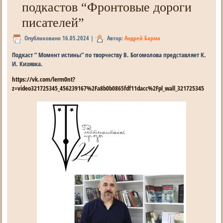
подкастов “Фронтовые дороги
писателей”
Опубликовано
16.05.2024
|
Автор:
Андрей Барма
Подкаст ” Момент истины” по творчеству В. Богомолова представляет К.
И. Кизявка.
https://vk.com/lerm0nt?
z=video321725345_456239167%2Fa8b0b0865fdf11dacc%2Fpl_wall_321725345