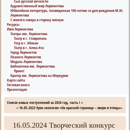
Сын русской вечности
Художественный мир Лермонтова
Юбилейная литература, посвященная 100-летию со дня рождения М.Ю.
Лермонтова
С милого севера в сторону южную
Ресурсы
Имя Лермонтова
Театры им. Лермонтова
Театр в г. Ставрополь
Татр в г. Абакан
Театр в г. Алма-Ата
Город Лермонтов
Планета Лермонтов
Медаль Лермонтова
Библиотеки им. Лермонтова
Проект
Кратер им. Лермонтова на Меркурии
Карта сайта
Гостевая книга
Презентации
Список новых поступлений за 2024 год, часть I
»
«
16.05.2023 Урок экологии «На красной странице – звери и птицы».
16.05.2024 Творческий конкурс