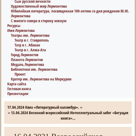
Сын русской вечности
Художественный мир Лермонтова
Юбилейная литература, посвященная 100-летию со дня рождения М.Ю.
Лермонтова
С милого севера в сторону южную
Ресурсы
Имя Лермонтова
Театры им. Лермонтова
Театр в г. Ставрополь
Татр в г. Абакан
Театр в г. Алма-Ата
Город Лермонтов
Планета Лермонтов
Медаль Лермонтова
Библиотеки им. Лермонтова
Проект
Кратер им. Лермонтова на Меркурии
Карта сайта
Гостевая книга
Презентации
17.04.2024 Квиз «Литературный каламбур».
»
«
13.04.2024 Весенний всероссийский Интеллектуальный забег «Бегущая
книга»…