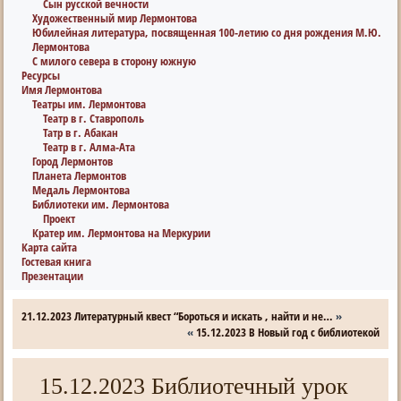
Сын русской вечности
Художественный мир Лермонтова
Юбилейная литература, посвященная 100-летию со дня рождения М.Ю.
Лермонтова
С милого севера в сторону южную
Ресурсы
Имя Лермонтова
Театры им. Лермонтова
Театр в г. Ставрополь
Татр в г. Абакан
Театр в г. Алма-Ата
Город Лермонтов
Планета Лермонтов
Медаль Лермонтова
Библиотеки им. Лермонтова
Проект
Кратер им. Лермонтова на Меркурии
Карта сайта
Гостевая книга
Презентации
21.12.2023 Литературный квест “Бороться и искать , найти и не…
»
«
15.12.2023 В Новый год с библиотекой
15.12.2023 Библиотечный урок