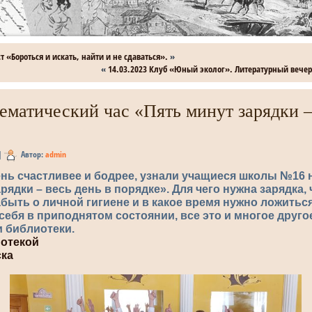
т «Бороться и искать, найти и не сдаваться».
»
«
14.03.2023 Клуб «Юный эколог». Литературный веч
Тематический час «Пять минут зарядки –
|
Автор:
admin
ень счастливее и бодрее, узнали учащиеся школы №16 
рядки – весь день в порядке». Для чего нужна зарядка,
забыть о личной гигиене и в какое время нужно ложитьс
себя в приподнятом состоянии, все это и многое друго
и библиотеки.
отекой
ска