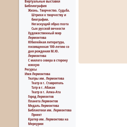
Виртуальные выставки
Библиография
Жизнь. Творчество. Судьба.
Штрихи к творчеству и
биографии.
Негаснущий образ поэта
Сын русской вечности
Художественный мир
Лермонтова
Юбилейная литература,
посвященная 100-летию со
дня рождения М.Ю.
Лермонтова
С милого севера в сторону
южную
Ресурсы
Имя Лермонтова
Театры им. Лермонтова
Театр в г. Ставрополь
Татр в г. Абакан
Театр в г. Алма-Ата
Город Лермонтов
Планета Лермонтов
Медаль Лермонтова
Библиотеки им. Лермонтова
Проект
Кратер им. Лермонтова на
Меркурии