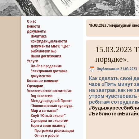
О нас
16.03.2023 Литературный квес
Новости
Документы
Политика
конфиденциальности
Документы МБУК “ЦБС”
15.03.2023 
Библиотеки №5
Наши достижения
порядке».
Услуги
On-line продление
Опубликовано
21.03.2023
Электронная доставка
документов
Как сделать свой д
Книжные новинки
часе «Пять минут за
Сценарии
на завтрак, как не 
Экологическое воспитание
Год экологии
утром чувствовать 
Международный Проект
ребятам сотрудник
“Экологическая культура.
#будьвкурсесбибли
Мир и согласие”
#БиблиотекиБатай
Клуб “Юный эколог”
Сценарии по экологии
Береги свою планету
Программа реализации
Отчет о работе