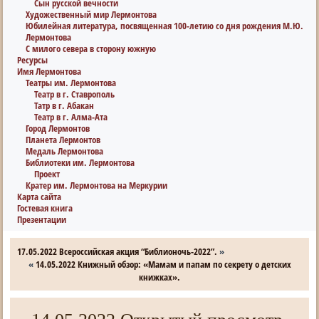
Сын русской вечности
Художественный мир Лермонтова
Юбилейная литература, посвященная 100-летию со дня рождения М.Ю.
Лермонтова
С милого севера в сторону южную
Ресурсы
Имя Лермонтова
Театры им. Лермонтова
Театр в г. Ставрополь
Татр в г. Абакан
Театр в г. Алма-Ата
Город Лермонтов
Планета Лермонтов
Медаль Лермонтова
Библиотеки им. Лермонтова
Проект
Кратер им. Лермонтова на Меркурии
Карта сайта
Гостевая книга
Презентации
17.05.2022 Всероссийская акция “Библионочь-2022”.
»
«
14.05.2022 Книжный обзор: «Мамам и папам по секрету о детских
книжках».