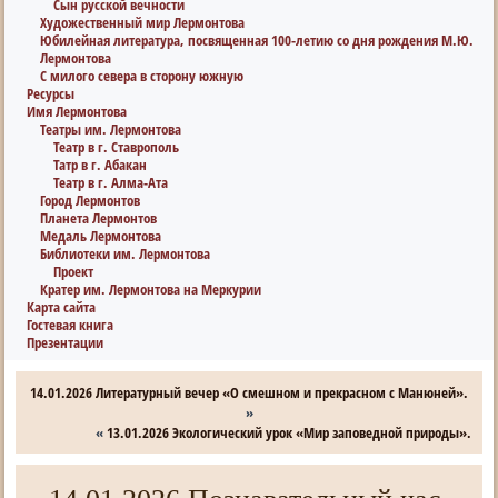
Сын русской вечности
Художественный мир Лермонтова
Юбилейная литература, посвященная 100-летию со дня рождения М.Ю.
Лермонтова
С милого севера в сторону южную
Ресурсы
Имя Лермонтова
Театры им. Лермонтова
Театр в г. Ставрополь
Татр в г. Абакан
Театр в г. Алма-Ата
Город Лермонтов
Планета Лермонтов
Медаль Лермонтова
Библиотеки им. Лермонтова
Проект
Кратер им. Лермонтова на Меркурии
Карта сайта
Гостевая книга
Презентации
14.01.2026 Литературный вечер «О смешном и прекрасном с Манюней».
»
«
13.01.2026 Экологический урок «Мир заповедной природы».