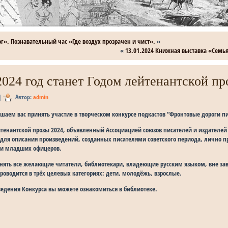
г». Познавательный час «Где воздух прозрачен и чист».
»
«
13.01.2024 Книжная выставка «Семья 
 2024 год станет Годом лейтенантской пр
|
Автор:
admin
аем вас принять участие в творческом конкурсе подкастов “Фронтовые дороги пи
йтенантской прозы 2024, объявленный Ассоциацией союзов писателей и издателей
для описания произведений, созданных писателями советского периода, лично
ии младших офицеров.
инять все желающие читатели, библиотекари, владеющие русским языком, вне зав
роводится в трёх целевых категориях: дети, молодёжь, взрослые.
едения Конкурса вы можете ознакомиться в библиотеке.