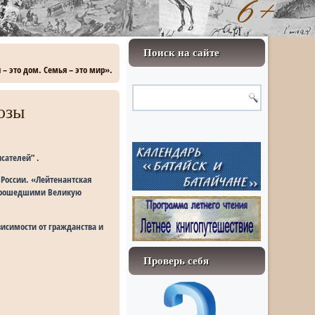
Поиск на сайте
– это дом. Семья – это мир».
озы
сателей” .
 России. «Лейтенантская
 прошедшими Великую
исимости от гражданства и
Проверь себя