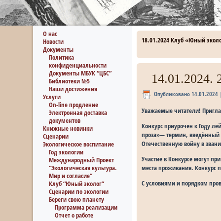
О нас
18.01.2024 Клуб «Юный эколо
Новости
Документы
Политика
конфиденциальности
Документы МБУК “ЦБС”
14.01.2024.
Библиотеки №5
Наши достижения
Опубликовано
14.01.2024
Услуги
On-line продление
Уважаемые читатели! Приглаш
Электронная доставка
документов
Конкурс приурочен к Году ле
Книжные новинки
проза»— термин, введённый 
Сценарии
Отечественную войну в зван
Экологическое воспитание
Год экологии
Участие в Конкурсе могут пр
Международный Проект
места проживания. Конкурс п
“Экологическая культура.
Мир и согласие”
С условиями и порядком пров
Клуб “Юный эколог”
Сценарии по экологии
Береги свою планету
Программа реализации
Отчет о работе