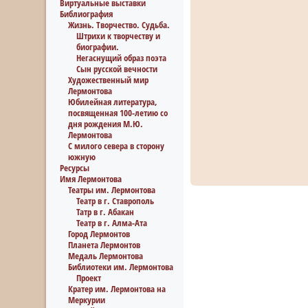
Виртуальные выставки
Библиография
Жизнь. Творчество. Судьба.
Штрихи к творчеству и
биографии.
Негаснущий образ поэта
Сын русской вечности
Художественный мир
Лермонтова
Юбилейная литература,
посвященная 100-летию со
дня рождения М.Ю.
Лермонтова
С милого севера в сторону
южную
Ресурсы
Имя Лермонтова
Театры им. Лермонтова
Театр в г. Ставрополь
Татр в г. Абакан
Театр в г. Алма-Ата
Город Лермонтов
Планета Лермонтов
Медаль Лермонтова
Библиотеки им. Лермонтова
Проект
Кратер им. Лермонтова на
Меркурии