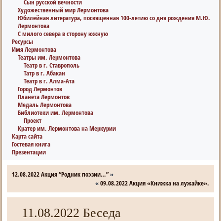
Сын русской вечности
Художественный мир Лермонтова
Юбилейная литература, посвященная 100-летию со дня рождения М.Ю.
Лермонтова
С милого севера в сторону южную
Ресурсы
Имя Лермонтова
Театры им. Лермонтова
Театр в г. Ставрополь
Татр в г. Абакан
Театр в г. Алма-Ата
Город Лермонтов
Планета Лермонтов
Медаль Лермонтова
Библиотеки им. Лермонтова
Проект
Кратер им. Лермонтова на Меркурии
Карта сайта
Гостевая книга
Презентации
12.08.2022 Акция “Родник поэзии…”
»
«
09.08.2022 Акция «Книжка на лужайке».
11.08.2022 Беседа